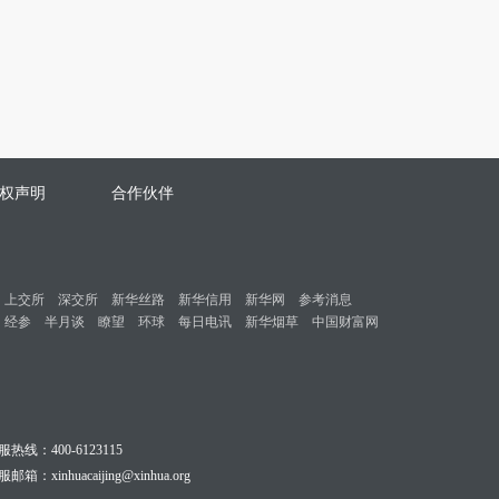
权声明
合作伙伴
上交所
深交所
新华丝路
新华信用
新华网
参考消息
经参
半月谈
瞭望
环球
每日电讯
新华烟草
中国财富网
服热线：400-6123115
邮箱：xinhuacaijing@xinhua.org