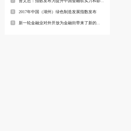
7
曹文忠：指数发布为提升中国金融软实力和影...
8
2017年中国（湖州）绿色制造发展指数发布
9
新一轮金融业对外开放为金融街带来了新的...