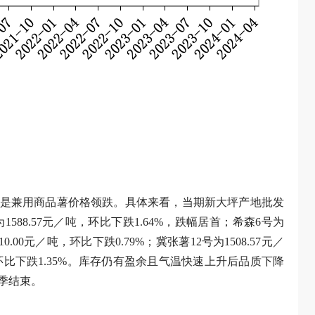
是兼用商品薯价格领跌。具体来看，当期新大坪产地批发
为1588.57元／吨，环比下跌1.64%，跌幅居首；希森6号为
10.00元／吨，环比下跌0.79%；冀张薯12号为1508.57元／
吨，环比下跌1.35%。库存仍有盈余且气温快速上升后品质下降
季结束。