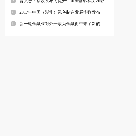
7
曹文忠：指数发布为提升中国金融软实力和影...
8
2017年中国（湖州）绿色制造发展指数发布
9
新一轮金融业对外开放为金融街带来了新的...