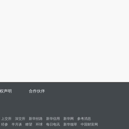
权声明
合作伙伴
上交所
深交所
新华丝路
新华信用
新华网
参考消息
经参
半月谈
瞭望
环球
每日电讯
新华烟草
中国财富网