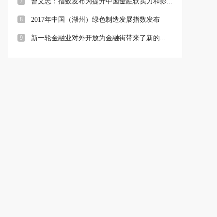
7
曹文忠：指数发布为提升中国金融软实力和影...
8
2017年中国（湖州）绿色制造发展指数发布
9
新一轮金融业对外开放为金融街带来了新的...