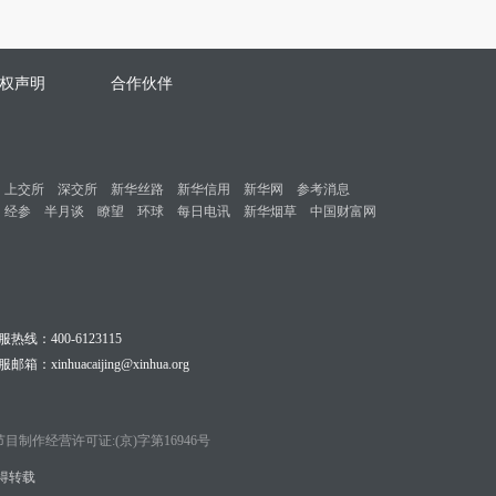
权声明
合作伙伴
上交所
深交所
新华丝路
新华信用
新华网
参考消息
经参
半月谈
瞭望
环球
每日电讯
新华烟草
中国财富网
服热线：400-6123115
邮箱：xinhuacaijing@xinhua.org
目制作经营许可证:(京)字第16946号
 不得转载