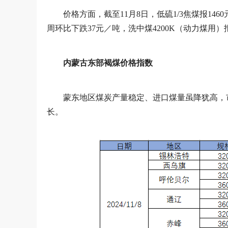
价格方面，截至11月8日，低硫1/3焦煤报14
周环比下跌37元／吨，洗中煤4200K（动力煤用）
内蒙古东部褐煤价格指数
蒙东地区煤炭产量稳定、进口煤量虽降犹高，
长。