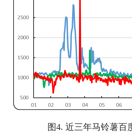
图4. 近三年马铃薯