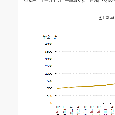
36.82%。十一月上旬，平顺潞党参、连翘价格指
图1 新