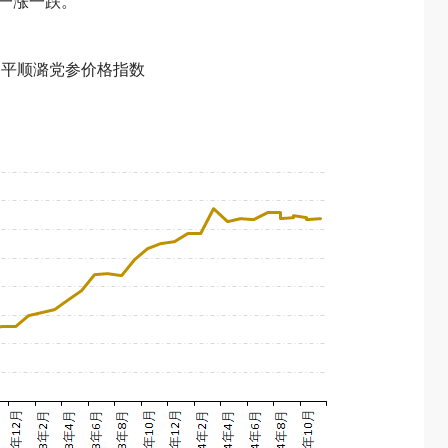
数一涨一跌。
华·平顺潞党参价格指数