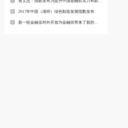
7
曹文忠：指数发布为提升中国金融软实力和影...
8
2017年中国（湖州）绿色制造发展指数发布
9
新一轮金融业对外开放为金融街带来了新的...