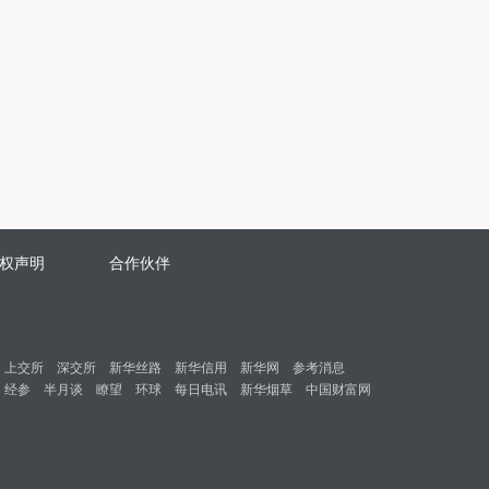
权声明
合作伙伴
上交所
深交所
新华丝路
新华信用
新华网
参考消息
经参
半月谈
瞭望
环球
每日电讯
新华烟草
中国财富网