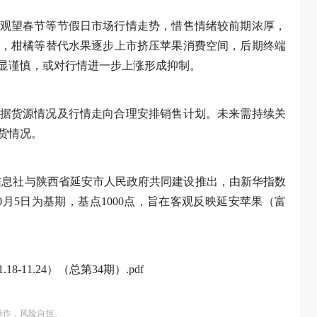
观望春节等节假日市场行情走势，惜售情绪较前期浓厚，
，柑橘等替代水果逐步上市挤压苹果消费空间，后期终端
显谨慎，或对行情进一步上涨形成抑制。
据货源情况及行情走向合理安排销售计划。未来需持续关
货情况。
信息社与陕西省延安市人民政府共同建设推出，由新华指数
0月5日为基期，基点1000点，旨在客观反映延安苹果（富
-11.24）（总第34期）.pdf
操作，风险自担。