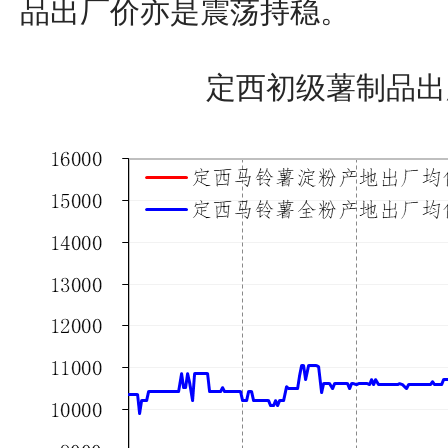
品出厂价亦是震荡持稳。
定西初级薯制品出