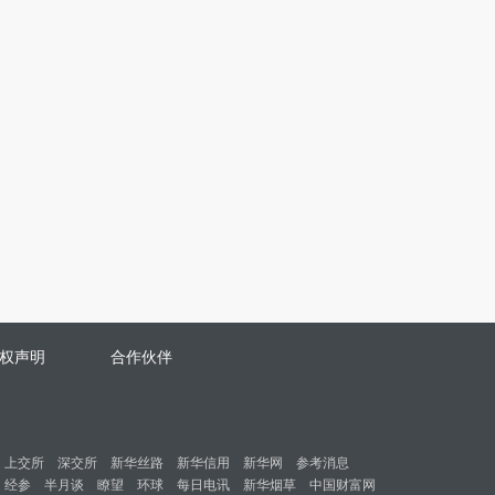
权声明
合作伙伴
上交所
深交所
新华丝路
新华信用
新华网
参考消息
经参
半月谈
瞭望
环球
每日电讯
新华烟草
中国财富网