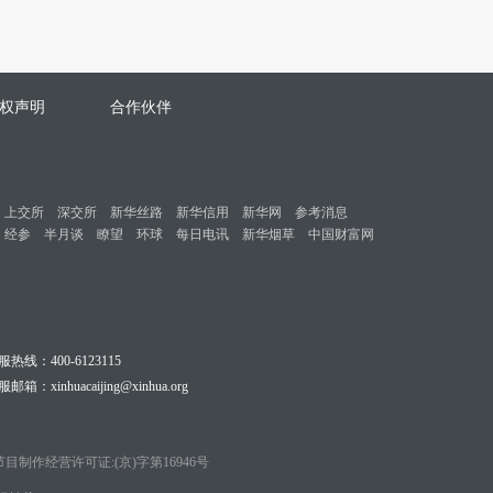
权声明
合作伙伴
上交所
深交所
新华丝路
新华信用
新华网
参考消息
经参
半月谈
瞭望
环球
每日电讯
新华烟草
中国财富网
服热线：400-6123115
邮箱：xinhuacaijing@xinhua.org
目制作经营许可证:(京)字第16946号