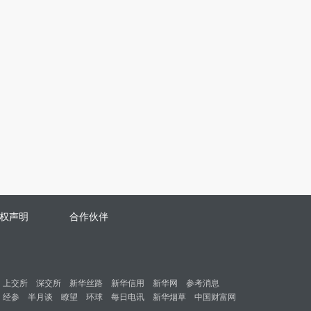
权声明
合作伙伴
上交所
深交所
新华丝路
新华信用
新华网
参考消息
经参
半月谈
瞭望
环球
每日电讯
新华烟草
中国财富网