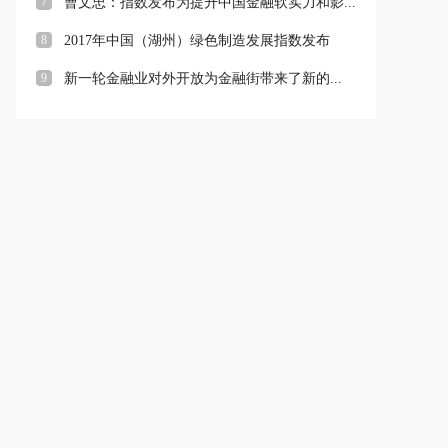
7
曹文忠：指数发布为提升中国金融软实力和影...
8
2017年中国（湖州）绿色制造发展指数发布
9
新一轮金融业对外开放为金融街带来了新的...