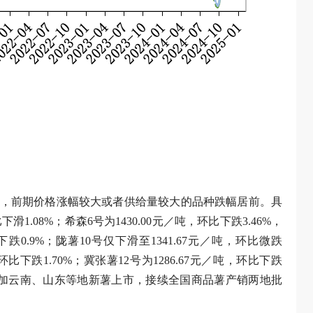
，前期价格涨幅较大或者供给量较大的品种跌幅居前。具
1.08%；希森6号为1430.00元／吨，环比下跌3.46%，
跌0.9%；陇薯10号仅下滑至1341.67元／吨，环比微跌
环比下跌1.70%；冀张薯12号为1286.67元／吨，环比下跌
，叠加云南、山东等地新薯上市，接续全国商品薯产销两地批