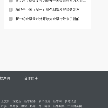
7
曹文忠：指数发布为提升中国金融软实力和影...
8
2017年中国（湖州）绿色制造发展指数发布
9
新一轮金融业对外开放为金融街带来了新的...
权声明
合作伙伴
上交所
深交所
新华丝路
新华信用
新华网
参考消息
经参
半月谈
瞭望
环球
每日电讯
新华烟草
中国财富网