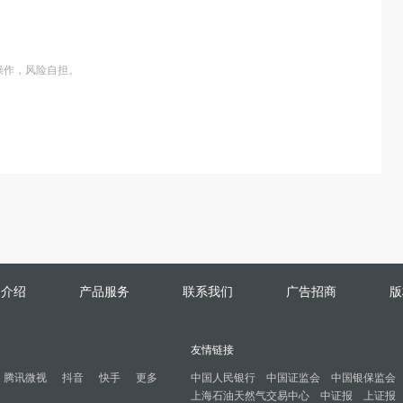
操作，风险自担。
司介绍
产品服务
联系我们
广告招商
版
友情链接
腾讯微视
抖音
快手
更多
中国人民银行
中国证监会
中国银保监会
上海石油天然气交易中心
中证报
上证报