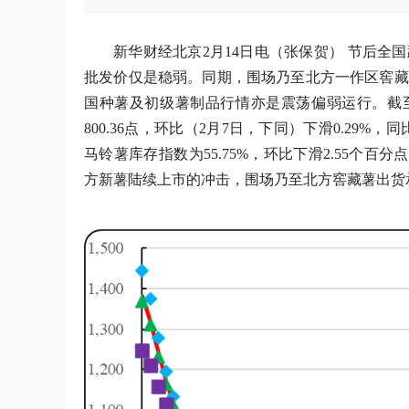
新华财经北京2月14日电（张保贺） 节后
批发价仅是稳弱。同期，围场乃至北方一作区窖藏
国种薯及初级薯制品行情亦是震荡偏弱运行。截至2
800.36点，环比（2月7日，下同）下滑0.29%，同
马铃薯库存指数为55.75%，环比下滑2.55个百
方新薯陆续上市的冲击，围场乃至北方窖藏薯出货