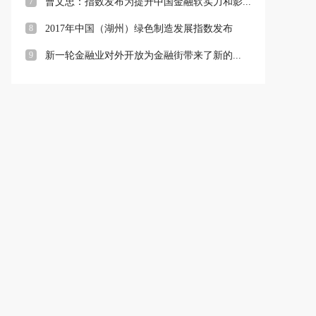
7
曹文忠：指数发布为提升中国金融软实力和影...
8
2017年中国（湖州）绿色制造发展指数发布
9
新一轮金融业对外开放为金融街带来了新的...