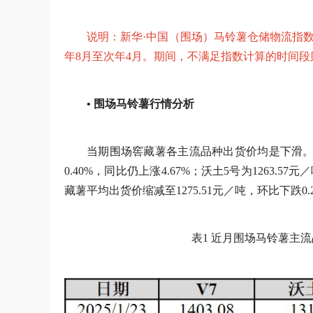
说明：新华·中国（围场）马铃薯仓储物流指数
年8月至次年4月。期间，不满足指数计算的时间
• 围场马铃薯行情分析
当期围场窖藏薯各主流品种出货价均是下滑。 具
0.40%，同比仍上涨4.67%；沃土5号为1263.5
藏薯平均出货价缩减至1275.51元／吨，环比下跌0.
表1 近月围场马铃薯主