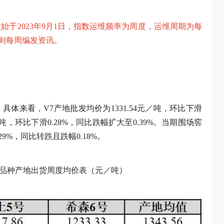
始于2023年9月1日，指数运维频率为周度，运维周期为每
段则每周编发资讯。
体来看，V7产地批发均价为1331.54元／吨，环比下滑
7元／吨，环比下滑0.28%，同比跌幅扩大至0.39%。当期围场窖
29%，同比转跌且跌幅0.18%。
流品种产地出货周度均价表（元／吨）