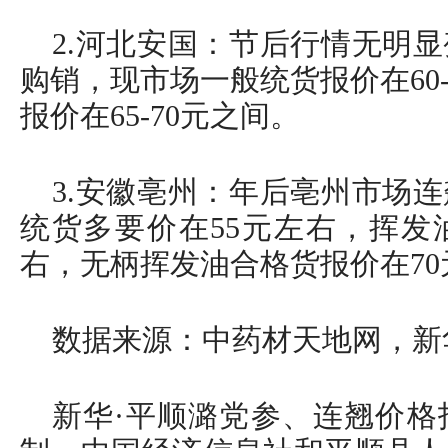
2.河北安国：节后行情无明
购销，现市场一般统货报价在60
报价在65-70元之间。
3.安徽亳州：年后亳州市场
统货多要价在55元左右，挥发
右，无柄挥发油合格货报价在70
数据来源：中药材天地网，新
新华·平顺潞党参、连翘价格