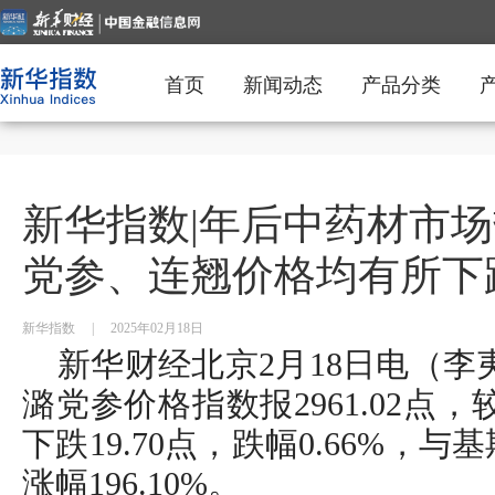
首页
新闻动态
产品分类
新华指数|年后中药材市
党参、连翘价格均有所下
新华指数
|
2025年02月18日
新华财经北京2月18日电（李
潞党参价格指数报2961.02点
下跌19.70点，跌幅0.66%，与基
涨幅196.10%。