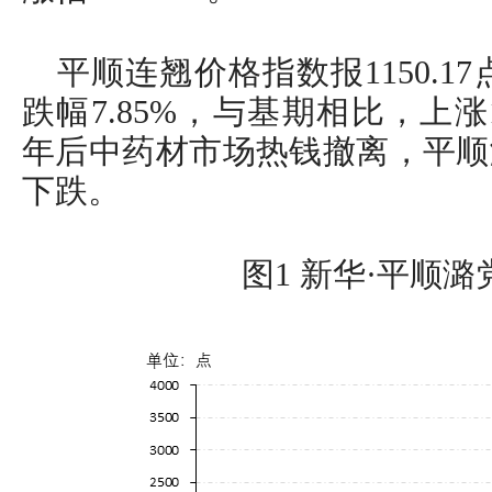
平顺连翘价格指数报1150.17
跌幅7.85%，与基期相比，上涨15
年后中药材市场热钱撤离，平顺
下跌。
图1 新华·平顺