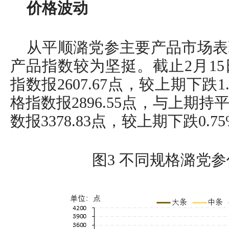
价格波动
从平顺潞党参主要产品市场表
产品指数较为坚挺。截止2月1
指数报2607.67点，较上期下跌
格指数报2896.55点，与上期
数报3378.83点，较上期下跌0.7
图3 不同规格潞党