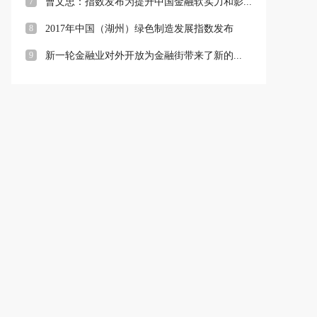
7
曹文忠：指数发布为提升中国金融软实力和影...
8
2017年中国（湖州）绿色制造发展指数发布
9
新一轮金融业对外开放为金融街带来了新的...