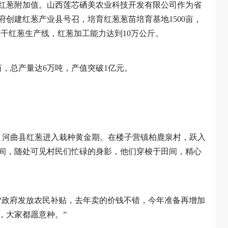
红葱附加值。山西莲芯硒美农业科技开发有限公司作为省
创建红葱产业县号召，培育红葱葱苗培育基地1500亩，
冻干红葱生产线，红葱加工能力达到10万公斤。
亩，总产量达6万吨，产值突破1亿元。
，河曲县红葱进入栽种黄金期。在楼子营镇柏鹿泉村，跃入
间，随处可见村民们忙碌的身影，他们穿梭于田间，精心
“政府发放农民补贴，去年卖的价钱不错，今年准备再增加
，大家都愿意种。”