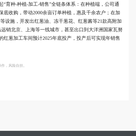
“育种-种植-加工-销售”全链条体系：在种植端，公司通
底收购，带动2000余亩订单种植，惠及千余农户；在加
等设施，开发出红葱油、冻干葱花、红葱酱等21款高附加
，产品远销北京、上海等一线城市，甚至出口到大洋洲国家瓦努
红葱加工车间预计2025年底投产，投产后可实现年销售
操作，风险自担。