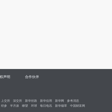
权声明
合作伙伴
上交所
深交所
新华丝路
新华信用
新华网
参考消息
经参
半月谈
瞭望
环球
每日电讯
新华烟草
中国财富网