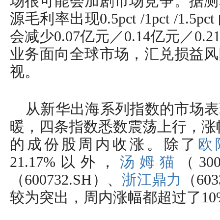
场很可能会加剧市场竞争。据测
源毛利率出现0.5pct /1pct /1
会减少0.07亿元／0.14亿元／0
业务面向全球市场，汇兑损益风
视。
从新华出海系列指数的市场表
暖，四条指数悉数震荡上行，涨
的成份股周内收涨。除了
欧
21.17%以外，
汤姆猫
（30
（600732.SH）、
浙江鼎力
（60
较为突出，周内涨幅都超过了10