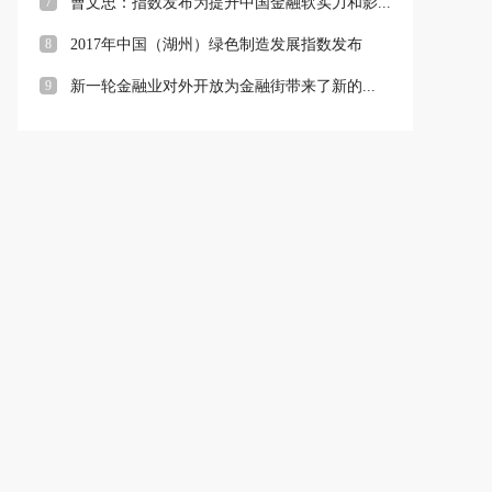
7
曹文忠：指数发布为提升中国金融软实力和影...
8
2017年中国（湖州）绿色制造发展指数发布
9
新一轮金融业对外开放为金融街带来了新的...