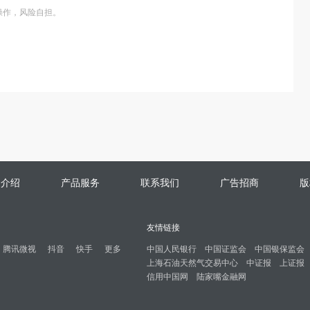
操作，风险自担。
司介绍
产品服务
联系我们
广告招商
版
友情链接
腾讯微视
抖音
快手
更多
中国人民银行
中国证监会
中国银保监会
上海石油天然气交易中心
中证报
上证报
信用中国网
陆家嘴金融网