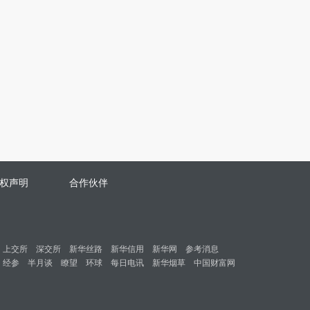
权声明
合作伙伴
上交所
深交所
新华丝路
新华信用
新华网
参考消息
经参
半月谈
瞭望
环球
每日电讯
新华烟草
中国财富网