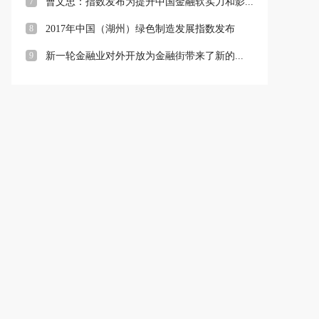
7
曹文忠：指数发布为提升中国金融软实力和影...
8
2017年中国（湖州）绿色制造发展指数发布
9
新一轮金融业对外开放为金融街带来了新的...