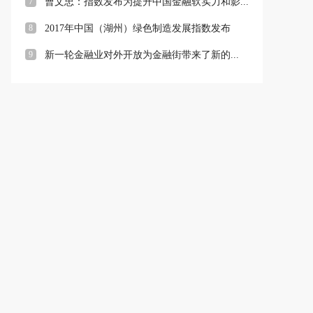
7
曹文忠：指数发布为提升中国金融软实力和影...
8
2017年中国（湖州）绿色制造发展指数发布
9
新一轮金融业对外开放为金融街带来了新的...