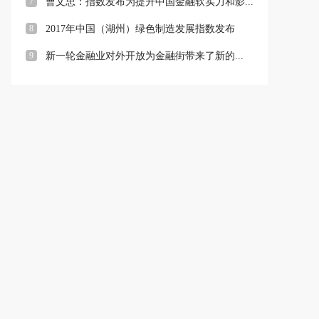
7
曹文忠：指数发布为提升中国金融软实力和影...
8
2017年中国（湖州）绿色制造发展指数发布
9
新一轮金融业对外开放为金融街带来了新的...