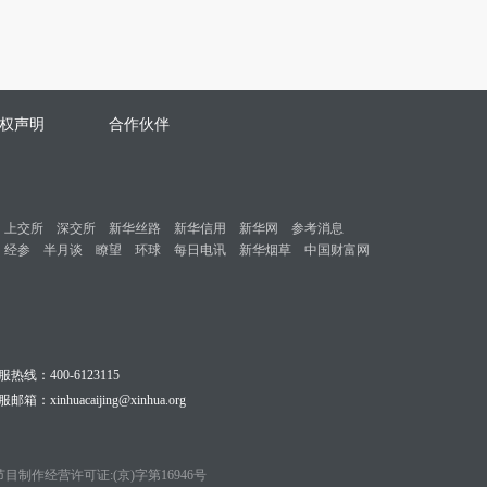
权声明
合作伙伴
上交所
深交所
新华丝路
新华信用
新华网
参考消息
经参
半月谈
瞭望
环球
每日电讯
新华烟草
中国财富网
服热线：400-6123115
邮箱：xinhuacaijing@xinhua.org
目制作经营许可证:(京)字第16946号