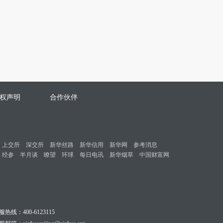
权声明
合作伙伴
上交所
深交所
新华丝路
新华信用
新华网
参考消息
经参
半月谈
瞭望
环球
每日电讯
新华烟草
中国财富网
服热线：400-6123115