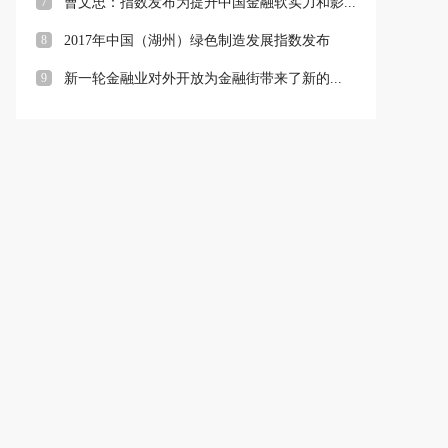
7
曹文忠：指数发布为提升中国金融软实力和影...
8
2017年中国（湖州）绿色制造发展指数发布
9
新一轮金融业对外开放为金融街带来了新的...