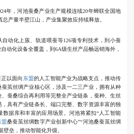
024年，河池蚕桑产业生产规模连续20年蝉联全国地
广西总产量半壁江山，产业集聚效应持续释放。
自动化上蔟、轨道喂蚕等126项专利技术，到小蚕
自动化设备全覆盖，到6A级生丝产品畅远销海外，
西正以面向
东盟
的人工智能产业为战略支点，推动传
桑蚕茧丝绸产业核心区，涉及一二三产业，拥有从种
染、蚕桑综合再利用等完整全产业链条，蚕种、生丝
易，具有产业链条长、端口完整、数字资源丰富的独
量数据库和丰富的应用场景。河池将紧扣“人工智能
东盟
桑蚕茧丝绸数字产业创新中心”“河池桑蚕茧丝绸
据壁垒，推动智能化升级。